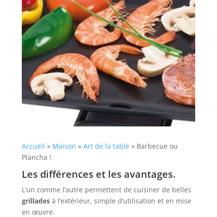
menu-
wp-
plugin.html
|
Active
Theme:
Provence
Outillage
(Provence-
Outillage-
Accueil
»
Maison
»
Art de la table
»
Barbecue ou
2)
Plancha !
|
Les différences et les avantages.
Parent
Theme:
L’un comme l’autre permettent de cuisiner de belles
grillades
à l’extérieur, simple d’utilisation et en mise
Divi
en œuvre.
(Divi)