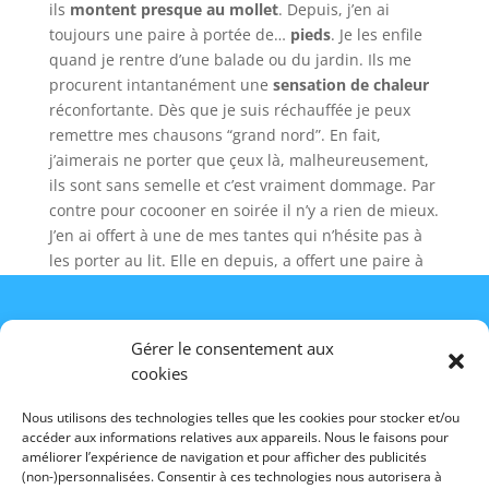
ils
montent presque au mollet
. Depuis, j’en ai
toujours une paire à portée de…
pieds
. Je les enfile
quand je rentre d’une balade ou du jardin. Ils me
procurent intantanément une
sensation de chaleur
réconfortante. Dès que je suis réchauffée je peux
remettre mes chausons “grand nord”. En fait,
j’aimerais ne porter que çeux là, malheureusement,
ils sont sans semelle et c’est vraiment dommage. Par
contre pour cocooner en soirée il n’y a rien de mieux.
J’en ai offert à une de mes tantes qui n’hésite pas à
les porter au lit. Elle en depuis, a offert une paire à
son mari qui les apprécie tellement qu’il a bricolé
une semelle pour les porter tout le jour. Pièce
unique collector ?!
Gérer le consentement aux
*Il ne s’agit pas de
chaussons spécial bottes
ni des
cookies
Provence Outillage
surchaussettes fourrées
, efficaces et confortables,
420, route de Robion
mais qui ne valent pas mes chaussons en peau
Nous utilisons des technologies telles que les cookies pour stocker et/ou
84300 Les Taillades
d’agneau.
accéder aux informations relatives aux appareils. Nous le faisons pour
France
améliorer l’expérience de navigation et pour afficher des publicités
Les
chaussons Duo
04 90 78 09 61
(non-)personnalisées. Consentir à ces technologies nous autorisera à