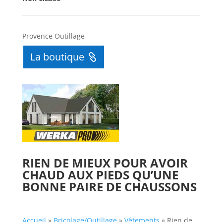
Automatically
Hierarchic
Provence Outillage
Categories
in
La boutique
Menu
-
Version
2.1.0
|
Author:
Atakan
RIEN DE MIEUX POUR AVOIR
Au
CHAUD AUX PIEDS QU’UNE
|
BONNE PAIRE DE CHAUSSONS
Docs:
https://atakanau.blogspot.com/2021/01/automatic-
category-
Accueil
»
Bricolage/Outillage
»
Vêtements
»
Rien de