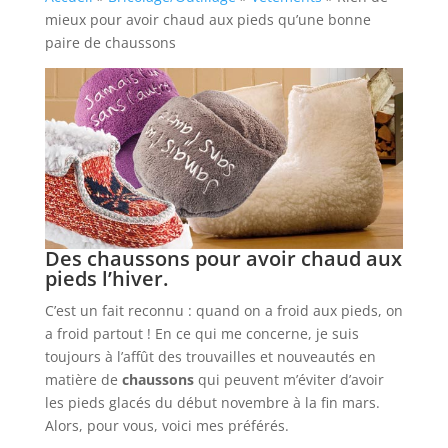
mieux pour avoir chaud aux pieds qu’une bonne
menu-
paire de chaussons
wp-
plugin.html
|
Active
Theme:
Provence
Outillage
(Provence-
Des chaussons pour avoir chaud aux
pieds l’hiver.
Outillage-
2)
C’est un fait reconnu : quand on a froid aux pieds, on
|
a froid partout ! En ce qui me concerne, je suis
toujours à l’affût des trouvailles et nouveautés en
Parent
matière de
chaussons
qui peuvent m’éviter d’avoir
Theme:
les pieds glacés du début novembre à la fin mars.
Divi
Alors, pour vous, voici mes préférés.
(Divi)