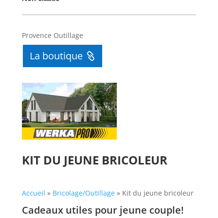
Automatically
Hierarchic
Provence Outillage
Categories
in
La boutique
Menu
-
Version
2.1.0
|
Author:
Atakan
KIT DU JEUNE BRICOLEUR
Au
|
Docs:
Accueil
»
Bricolage/Outillage
»
Kit du jeune bricoleur
https://atakanau.blogspot.com/2021/01/automatic-
Cadeaux utiles pour jeune couple!
category-