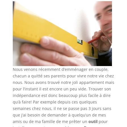
menu-
wp-
plugin.html
|
Active
Theme:
Provence
Outillage
Nous venons récemment d’emménager en couple,
(Provence-
chacun a quitté ses parents pour vivre notre vie chez
Outillage-
nous. Nous avons trouvé notre joli appartement mais
2)
pour l’instant il est encore un peu vide. Trouver son
|
indépendance est donc beaucoup plus facile à dire
qu’à faire! Par exemple depuis ces quelques
Parent
semaines chez nous, il ne se passe pas 3 jours sans
Theme:
que j’ai besoin de demander à quelqu’un de mes
Divi
amis ou de ma famille de me prêter un
outil
pour
(Divi)