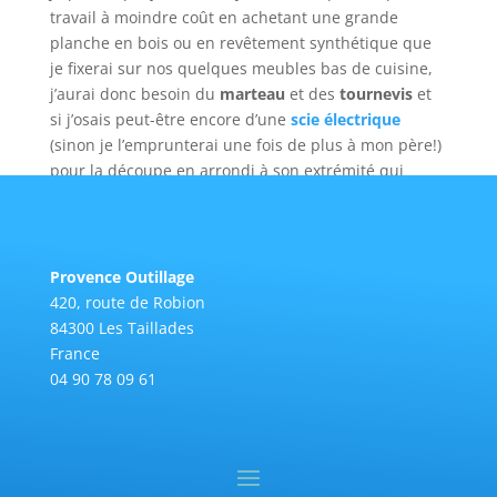
travail à moindre coût en achetant une grande
planche en bois ou en revêtement synthétique que
je fixerai sur nos quelques meubles bas de cuisine,
j’aurai donc besoin du
marteau
et des
tournevis
et
si j’osais peut-être encore d’une
scie électrique
(sinon je l’emprunterai une fois de plus à mon père!)
pour la découpe en arrondi à son extrémité qui
serait bien plus agréable et pratique.
Etant donné nos moyens financiers encore un peu
modeste, nous avons acheté pour l’instant quelques
meubles en kit et nous passons nos soirées à visser
Provence Outillage
et dévisser avec un
tournevis
pour deux et essayer
420, route de Robion
de suivre des plans de montage pas toujours très
84300 Les Taillades
clairs. C’est pour ça qu’une
visseuse/dévisseuse sans
France
fil
serait bienvenue, j’en ai des ampoules dans la
04 90 78 09 61
paume des mains!!!
Et puis ma petite chérie, reine de la déco comme
beaucoup de ses copines veut des rideaux, il faudra
donc installer des tringles, encore des trous dans