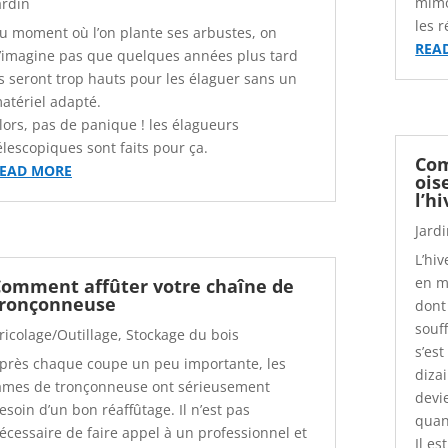
mimo
ardin
les 
u moment où l’on plante ses arbustes, on
REA
’imagine pas que quelques années plus tard
ls seront trop hauts pour les élaguer sans un
atériel adapté.
lors, pas de panique ! les élagueurs
élescopiques sont faits pour ça.
Com
EAD MORE
ois
l’hi
Jard
L’hi
en m
omment affûter votre chaîne de
atic-
tronçonneuse
dont
souff
ricolage/Outillage
,
Stockage du bois
s’es
près chaque coupe un peu importante, les
dizai
ames de tronçonneuse ont sérieusement
devie
esoin d’un bon réaffûtage. Il n’est pas
quan
écessaire de faire appel à un professionnel et
Il es