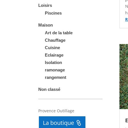
Loisirs
N
h
Piscines
R
Maison
Art de la table
Chauffage
Cuisine
Eclairage
Isolation
ramonage
rangement
Non classé
Automatically
Hierarchic
Provence Outillage
Categories
E
in
La boutique