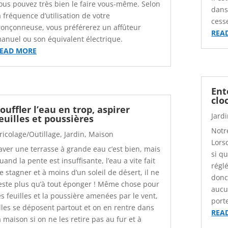
ous pouvez très bien le faire vous-même. Selon
dans
a fréquence d’utilisation de votre
cess
ronçonneuse, vous préférerez un affûteur
REA
anuel ou son équivalent électrique.
EAD MORE
Ent
clo
ouffler l’eau en trop, aspirer
Jard
euilles et poussières
Notre
ricolage/Outillage
,
Jardin
,
Maison
Lors
aver une terrasse à grande eau c’est bien, mais
si q
uand la pente est insuffisante, l’eau a vite fait
régl
e stagner et à moins d’un soleil de désert, il ne
donc
este plus qu’à tout éponger ! Même chose pour
aucu
es feuilles et la poussière amenées par le vent,
port
lles se déposent partout et on en rentre dans
REA
a maison si on ne les retire pas au fur et à