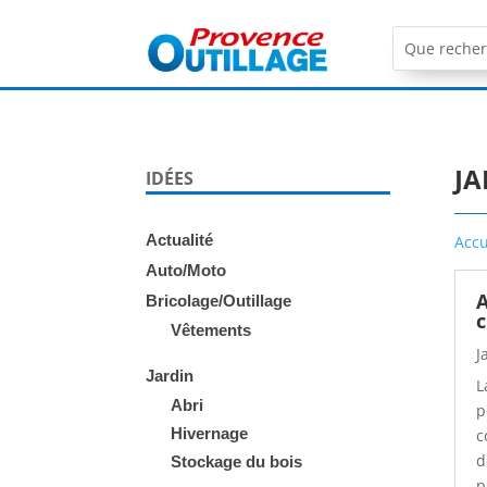
JA
IDÉES
Actualité
Accu
Auto/Moto
A
Bricolage/Outillage
c
Vêtements
J
Jardin
L
Abri
p
Hivernage
c
d
Stockage du bois
p