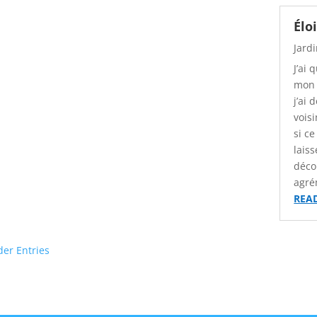
Élo
Jard
J’ai
mon 
j’ai
voisi
si c
lais
déco
agré
REA
der Entries