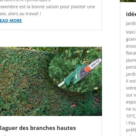
ovembre est la bonne saison pour planter une
idé
aie, alors au travail !
EAD MORE
Jard
Voic
gran
ensol
flor
jaun
persi
jardi
Il es
votr
sur 
expo
ne s
10°C
! Pa
laguer des branches hautes
préfè