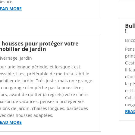
esure.
EAD MORE
Bul
!
Bric
 housses pour protéger votre
obilier de jardin
Pens
prin
ivernage
,
Jardin
C’est
our une longue période, et lorsque c’est
Il f
ossible, il est préférable de mettre à l’abri le
d’au
obilier de jardin. Très juste, mais une grange
la p
u un garage n’empèche pas la poussière ;
est 
lors, avant de quitter (à regrets) votre chère
Colc
aison de vacances, pensez à protéger vos
neig
alons de jardin, chaises longues, barbecues
REA
vec des housses adaptées.
EAD MORE