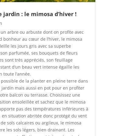
e jardin : le mimosa d’hiver !
in
i un arbre ou arbuste dont on profite avec
d bonheur au cœur de l’hiver, le mimosa
eille les jours gris avec sa superbe
aison parfumée, ses bouquets de fleurs
es sont très appréciés, son feuillage
stant d’un beau vert intense égaille les
n toute l’année.
t possible de la planter en pleine terre dans
e jardin mais aussi en pot pour en profiter
votre balcon ou terrasse. Choisissez une
sition ensoleillée et sachez que le mimosa
upporte pas des températures inférieures à
, en situation abritée donc protégé du vent
s de sols calcaires ou argileux, le mimosa
re les sols légers, bien drainant. Les