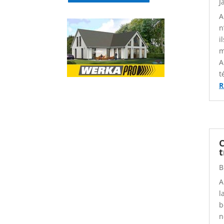
J
Menu
-
A
n
Version
i
2.1.0
m
|
A
Author:
t
R
Atakan
Au
|
Docs:
C
https://atakanau.blogspot.com/2021/01/autom
category-
B
menu-
A
wp-
l
plugin.html
b
|
n