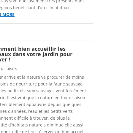
sas sont effectivement très présents dans
régions bénéficiant d’un climat doux.
D MORE
ment bien accueillir les
eaux dans votre jardin pour
ver !
in
,
Loisirs
ver arrive et la nature va procurer de moins
oins de nourriture pour la faune sauvage
 les petits oiseaux sauvages vont forcément
rir. Il est vrai que la nature en toute saison
t terriblement appauvrie depuis quelques
nes d’années, l’eau et les petits verts
nnent difficile à trouver, de plus la
tité d’habitats naturels diminue elle aussi.
t donc utile de leur réserver un bon accueil