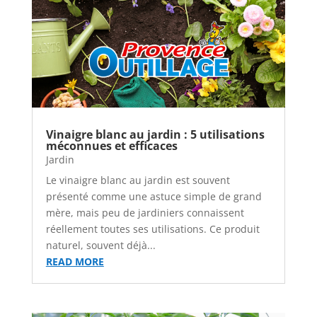
menu-
wp-
plugin.html
|
Active
Theme:
Vinaigre blanc au jardin : 5 utilisations
Provence
méconnues et efficaces
Outillage
Jardin
(Provence-
Le vinaigre blanc au jardin est souvent
Outillage-
présenté comme une astuce simple de grand
mère, mais peu de jardiniers connaissent
2)
réellement toutes ses utilisations. Ce produit
|
naturel, souvent déjà...
Parent
READ MORE
Theme:
Divi
(Divi)