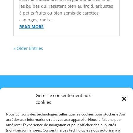
les bulbes qui résistent bien au froid, arbustes
à petits fruits ou bien semis de carottes,
asperges, radis…
READ MORE
« Older Entries
Gérer le consentement aux
cookies
Provence Outillage
420, route de Robion
Nous utilisons des technologies telles que les cookies pour stocker et/ou
84300 Les Taillades
accéder aux informations relatives aux appareils. Nous le faisons pour
France
améliorer l’expérience de navigation et pour afficher des publicités
04 90 78 09 61
(non-)personnalisées. Consentir à ces technologies nous autorisera à